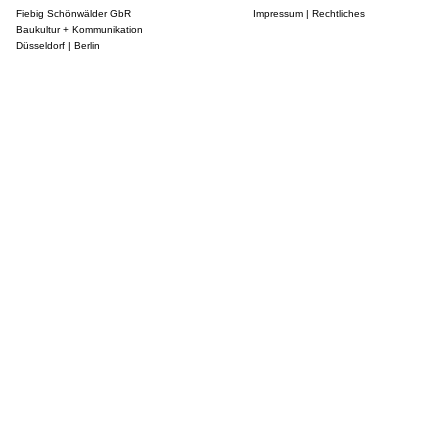
Fiebig Schönwälder GbR
Impressum
|
Rechtliches
Baukultur + Kommunikation
Düsseldorf | Berlin